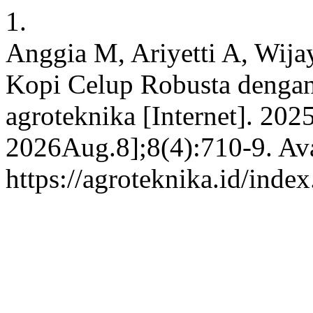
1.
Anggia M, Ariyetti A, Wija
Kopi Celup Robusta denga
agroteknika [Internet]. 202
2026Aug.8];8(4):710-9. Ava
https://agroteknika.id/inde