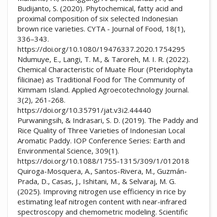
Budijanto, S. (2020). Phytochemical, fatty acid and
proximal composition of six selected Indonesian
brown rice varieties. CYTA - Journal of Food, 18(1),
336–343.
https://doi.org/10.1080/19476337.2020.1754295
Ndumuye, E., Langi, T. M., & Taroreh, M. I. R. (2022).
Chemical Characteristic of Muate Flour (Pteridophyta
filicinae) as Traditional Food for The Community of
Kimmam Island. Applied Agroecotechnology Journal.
3(2), 261-268.
https://doi.org/10.35791/jat.v3i2.44440
Purwaningsih, & Indrasari, S. D. (2019). The Paddy and
Rice Quality of Three Varieties of Indonesian Local
Aromatic Paddy. IOP Conference Series: Earth and
Environmental Science, 309(1).
https://doi.org/10.1088/1755-1315/309/1/012018
Quiroga-Mosquera, A., Santos-Rivera, M., Guzmán-
Prada, D., Casas, J., Ishitani, M., & Selvaraj, M. G.
(2025). Improving nitrogen use efficiency in rice by
estimating leaf nitrogen content with near-infrared
spectroscopy and chemometric modeling. Scientific