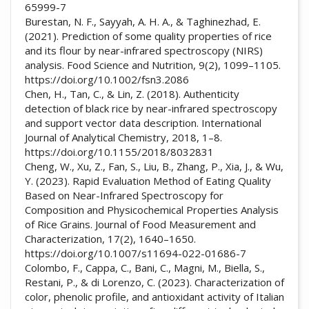
65999-7
Burestan, N. F., Sayyah, A. H. A., & Taghinezhad, E.
(2021). Prediction of some quality properties of rice
and its flour by near-infrared spectroscopy (NIRS)
analysis. Food Science and Nutrition, 9(2), 1099–1105.
https://doi.org/10.1002/fsn3.2086
Chen, H., Tan, C., & Lin, Z. (2018). Authenticity
detection of black rice by near-infrared spectroscopy
and support vector data description. International
Journal of Analytical Chemistry, 2018, 1–8.
https://doi.org/10.1155/2018/8032831
Cheng, W., Xu, Z., Fan, S., Liu, B., Zhang, P., Xia, J., & Wu,
Y. (2023). Rapid Evaluation Method of Eating Quality
Based on Near-Infrared Spectroscopy for
Composition and Physicochemical Properties Analysis
of Rice Grains. Journal of Food Measurement and
Characterization, 17(2), 1640–1650.
https://doi.org/10.1007/s11694-022-01686-7
Colombo, F., Cappa, C., Bani, C., Magni, M., Biella, S.,
Restani, P., & di Lorenzo, C. (2023). Characterization of
color, phenolic profile, and antioxidant activity of Italian