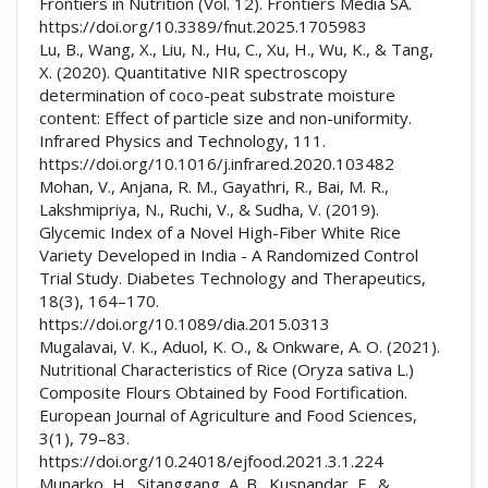
Frontiers in Nutrition (Vol. 12). Frontiers Media SA.
https://doi.org/10.3389/fnut.2025.1705983
Lu, B., Wang, X., Liu, N., Hu, C., Xu, H., Wu, K., & Tang,
X. (2020). Quantitative NIR spectroscopy
determination of coco-peat substrate moisture
content: Effect of particle size and non-uniformity.
Infrared Physics and Technology, 111.
https://doi.org/10.1016/j.infrared.2020.103482
Mohan, V., Anjana, R. M., Gayathri, R., Bai, M. R.,
Lakshmipriya, N., Ruchi, V., & Sudha, V. (2019).
Glycemic Index of a Novel High-Fiber White Rice
Variety Developed in India - A Randomized Control
Trial Study. Diabetes Technology and Therapeutics,
18(3), 164–170.
https://doi.org/10.1089/dia.2015.0313
Mugalavai, V. K., Aduol, K. O., & Onkware, A. O. (2021).
Nutritional Characteristics of Rice (Oryza sativa L.)
Composite Flours Obtained by Food Fortification.
European Journal of Agriculture and Food Sciences,
3(1), 79–83.
https://doi.org/10.24018/ejfood.2021.3.1.224
Munarko, H., Sitanggang, A. B., Kusnandar, F., &