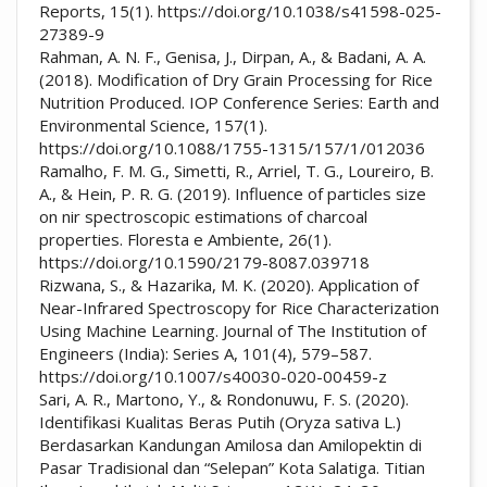
Reports, 15(1). https://doi.org/10.1038/s41598-025-
27389-9
Rahman, A. N. F., Genisa, J., Dirpan, A., & Badani, A. A.
(2018). Modification of Dry Grain Processing for Rice
Nutrition Produced. IOP Conference Series: Earth and
Environmental Science, 157(1).
https://doi.org/10.1088/1755-1315/157/1/012036
Ramalho, F. M. G., Simetti, R., Arriel, T. G., Loureiro, B.
A., & Hein, P. R. G. (2019). Influence of particles size
on nir spectroscopic estimations of charcoal
properties. Floresta e Ambiente, 26(1).
https://doi.org/10.1590/2179-8087.039718
Rizwana, S., & Hazarika, M. K. (2020). Application of
Near-Infrared Spectroscopy for Rice Characterization
Using Machine Learning. Journal of The Institution of
Engineers (India): Series A, 101(4), 579–587.
https://doi.org/10.1007/s40030-020-00459-z
Sari, A. R., Martono, Y., & Rondonuwu, F. S. (2020).
Identifikasi Kualitas Beras Putih (Oryza sativa L.)
Berdasarkan Kandungan Amilosa dan Amilopektin di
Pasar Tradisional dan “Selepan” Kota Salatiga. Titian