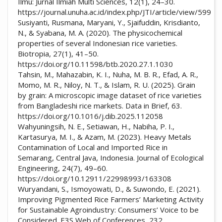
Ilmu: Jurnal Ilmiah Multi Sciences, 12(1), 24–30.
https://journal.unuha.ac.id/index.php/JTI/article/view/599
Susiyanti, Rusmana, Maryani, Y., Sjaifuddin, Krisdianto,
N., & Syabana, M. A. (2020). The physicochemical
properties of several Indonesian rice varieties.
Biotropia, 27(1), 41–50.
https://doi.org/10.11598/btb.2020.27.1.1030
Tahsin, M., Mahazabin, K. I., Nuha, M. B. R., Efad, A. R.,
Momo, M. R., Niloy, N. T., & Islam, R. U. (2025). Grain
by grain: A microscopic image dataset of rice varieties
from Bangladeshi rice markets. Data in Brief, 63.
https://doi.org/10.1016/j.dib.2025.112058
Wahyuningsih, N. E., Setiawan, H., Nabiha, P. I.,
Kartasurya, M. I., & Azam, M. (2023). Heavy Metals
Contamination of Local and Imported Rice in
Semarang, Central Java, Indonesia. Journal of Ecological
Engineering, 24(7), 49–60.
https://doi.org/10.12911/22998993/163308
Wuryandani, S., Ismoyowati, D., & Suwondo, E. (2021).
Improving Pigmented Rice Farmers’ Marketing Activity
for Sustainable Agroindustry: Consumers’ Voice to be
Considered. E3S Web of Conferences, 232.