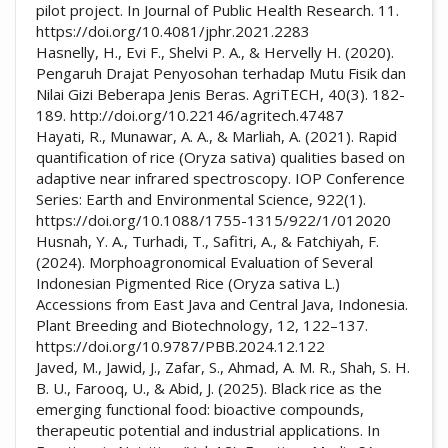
pilot project. In Journal of Public Health Research. 11.
https://doi.org/10.4081/jphr.2021.2283
Hasnelly, H., Evi F., Shelvi P. A., & Hervelly H. (2020).
Pengaruh Drajat Penyosohan terhadap Mutu Fisik dan
Nilai Gizi Beberapa Jenis Beras. AgriTECH, 40(3). 182-
189. http://doi.org/10.22146/agritech.47487
Hayati, R., Munawar, A. A., & Marliah, A. (2021). Rapid
quantification of rice (Oryza sativa) qualities based on
adaptive near infrared spectroscopy. IOP Conference
Series: Earth and Environmental Science, 922(1).
https://doi.org/10.1088/1755-1315/922/1/012020
Husnah, Y. A., Turhadi, T., Safitri, A., & Fatchiyah, F.
(2024). Morphoagronomical Evaluation of Several
Indonesian Pigmented Rice (Oryza sativa L.)
Accessions from East Java and Central Java, Indonesia.
Plant Breeding and Biotechnology, 12, 122–137.
https://doi.org/10.9787/PBB.2024.12.122
Javed, M., Jawid, J., Zafar, S., Ahmad, A. M. R., Shah, S. H.
B. U., Farooq, U., & Abid, J. (2025). Black rice as the
emerging functional food: bioactive compounds,
therapeutic potential and industrial applications. In