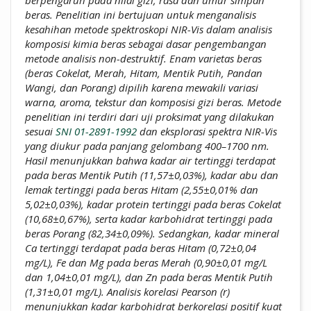
berpengaruh pada nilai gizi, rasa dan umur simpan
beras. Penelitian ini bertujuan untuk menganalisis
kesahihan metode spektroskopi NIR-Vis dalam analisis
komposisi kimia beras sebagai dasar pengembangan
metode analisis non-destruktif. Enam varietas beras
(beras Cokelat, Merah, Hitam, Mentik Putih, Pandan
Wangi, dan Porang) dipilih karena mewakili variasi
warna, aroma, tekstur dan komposisi gizi beras. Metode
penelitian ini terdiri dari uji proksimat yang dilakukan
sesuai
SNI 01-2891-1992
dan eksplorasi spektra NIR-Vis
yang diukur pada panjang gelombang 400–1700 nm.
Hasil menunjukkan bahwa kadar air tertinggi terdapat
pada beras Mentik Putih (11,57±0,03%), kadar abu dan
lemak tertinggi pada beras Hitam (2,55±0,01% dan
5,02±0,03%), kadar protein tertinggi pada beras Cokelat
(10,68±0,67%), serta kadar karbohidrat tertinggi pada
beras Porang (82,34±0,09%). Sedangkan, kadar mineral
Ca tertinggi terdapat pada beras Hitam (0,72±0,04
mg/L), Fe dan Mg pada beras Merah (0,90±0,01 mg/L
dan 1,04±0,01 mg/L), dan Zn pada beras Mentik Putih
(1,31±0,01 mg/L).
Analisis korelasi Pearson (r)
menunjukkan kadar karbohidrat berkorelasi positif kuat