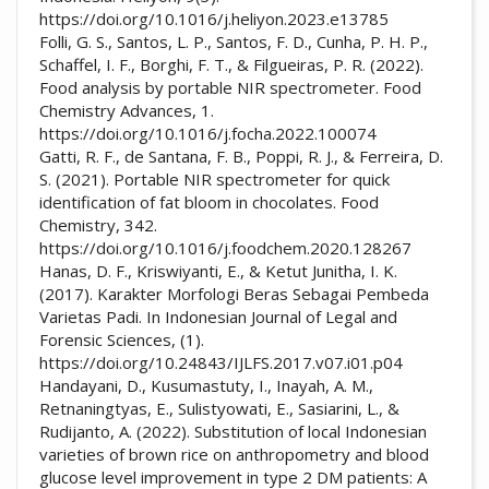
https://doi.org/10.1016/j.heliyon.2023.e13785
Folli, G. S., Santos, L. P., Santos, F. D., Cunha, P. H. P.,
Schaffel, I. F., Borghi, F. T., & Filgueiras, P. R. (2022).
Food analysis by portable NIR spectrometer. Food
Chemistry Advances, 1.
https://doi.org/10.1016/j.focha.2022.100074
Gatti, R. F., de Santana, F. B., Poppi, R. J., & Ferreira, D.
S. (2021). Portable NIR spectrometer for quick
identification of fat bloom in chocolates. Food
Chemistry, 342.
https://doi.org/10.1016/j.foodchem.2020.128267
Hanas, D. F., Kriswiyanti, E., & Ketut Junitha, I. K.
(2017). Karakter Morfologi Beras Sebagai Pembeda
Varietas Padi. In Indonesian Journal of Legal and
Forensic Sciences, (1).
https://doi.org/10.24843/IJLFS.2017.v07.i01.p04
Handayani, D., Kusumastuty, I., Inayah, A. M.,
Retnaningtyas, E., Sulistyowati, E., Sasiarini, L., &
Rudijanto, A. (2022). Substitution of local Indonesian
varieties of brown rice on anthropometry and blood
glucose level improvement in type 2 DM patients: A