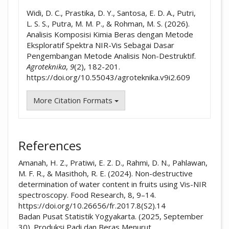
Widi, D. C., Prastika, D. Y., Santosa, E. D. A., Putri,
L. S. S., Putra, M. M. P., & Rohman, M. S. (2026).
Analisis Komposisi Kimia Beras dengan Metode
Eksploratif Spektra NIR-Vis Sebagai Dasar
Pengembangan Metode Analisis Non-Destruktif.
Agroteknika
,
9
(2), 182-201.
https://doi.org/10.55043/agroteknika.v9i2.609
More Citation Formats
References
Amanah, H. Z., Pratiwi, E. Z. D., Rahmi, D. N., Pahlawan,
M. F. R., & Masithoh, R. E. (2024). Non-destructive
determination of water content in fruits using Vis-NIR
spectroscopy. Food Research, 8, 9–14.
https://doi.org/10.26656/fr.2017.8(S2).14
Badan Pusat Statistik Yogyakarta. (2025, September
30). Produksi Padi dan Beras Menurut