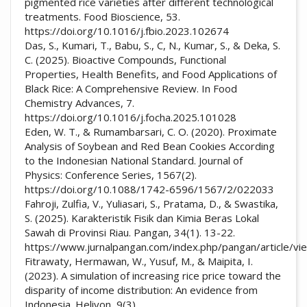
pigmented rice varieties after different technological
treatments. Food Bioscience, 53.
https://doi.org/10.1016/j.fbio.2023.102674
Das, S., Kumari, T., Babu, S., C, N., Kumar, S., & Deka, S.
C. (2025). Bioactive Compounds, Functional
Properties, Health Benefits, and Food Applications of
Black Rice: A Comprehensive Review. In Food
Chemistry Advances, 7.
https://doi.org/10.1016/j.focha.2025.101028
Eden, W. T., & Rumambarsari, C. O. (2020). Proximate
Analysis of Soybean and Red Bean Cookies According
to the Indonesian National Standard. Journal of
Physics: Conference Series, 1567(2).
https://doi.org/10.1088/1742-6596/1567/2/022033
Fahroji, Zulfia, V., Yuliasari, S., Pratama, D., & Swastika,
S. (2025). Karakteristik Fisik dan Kimia Beras Lokal
Sawah di Provinsi Riau. Pangan, 34(1). 13-22.
https://www.jurnalpangan.com/index.php/pangan/article/v
Fitrawaty, Hermawan, W., Yusuf, M., & Maipita, I.
(2023). A simulation of increasing rice price toward the
disparity of income distribution: An evidence from
Indonesia. Heliyon, 9(3).