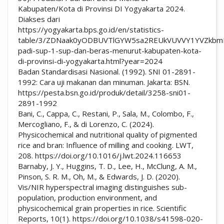
Kabupaten/Kota di Provinsi DI Yogyakarta 2024.
Diakses dari
https://yogyakarta.bps.go.id/en/statistics-
table/3/ZDNaak0yODBUVTlGYW5sa2REUkVUVVY1YVZkbm
padi-sup-1-sup-dan-beras-menurut-kabupaten-kota-
di-provinsi-di-yogyakarta.html?year=2024
Badan Standardisasi Nasional. (1992). SNI 01-2891-
1992: Cara uji makanan dan minuman. Jakarta: BSN.
https://pesta.bsn.go.id/produk/detail/3258-sni01-
2891-1992
Bani, C., Cappa, C., Restani, P., Sala, M., Colombo, F.,
Mercogliano, F., & di Lorenzo, C. (2024).
Physicochemical and nutritional quality of pigmented
rice and bran: Influence of milling and cooking. LWT,
208. https://doi.org/10.1016/j.lwt.2024.116653
Barnaby, J. Y., Huggins, T. D., Lee, H., McClung, A. M.,
Pinson, S. R. M., Oh, M., & Edwards, J. D. (2020).
Vis/NIR hyperspectral imaging distinguishes sub-
population, production environment, and
physicochemical grain properties in rice. Scientific
Reports, 10(1). https://doi.org/10.1038/s41598-020-