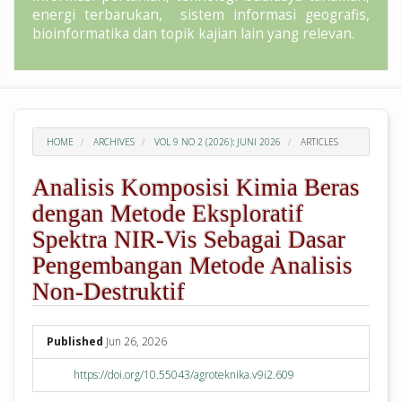
energi terbarukan, sistem informasi geografis,
bioinformatika dan topik kajian lain yang relevan.
HOME
ARCHIVES
VOL 9 NO 2 (2026): JUNI 2026
ARTICLES
Analisis Komposisi Kimia Beras
dengan Metode Eksploratif
Spektra NIR-Vis Sebagai Dasar
Pengembangan Metode Analisis
Non-Destruktif
##plugins.themes.academic_pro.arti
Published
Jun 26, 2026
https://doi.org/10.55043/agroteknika.v9i2.609