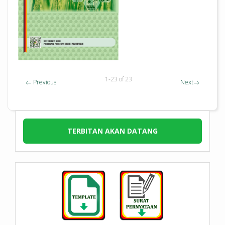
1-23 of 23
←
Previous
Next
→
TERBITAN AKAN DATANG