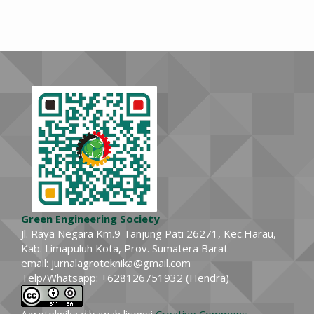
Green Engineering Society
Jl. Raya Negara Km.9 Tanjung Pati 26271, Kec.Harau,
Kab. Limapuluh Kota, Prov. Sumatera Barat
email: jurnalagroteknika@gmail.com
Telp/Whatsapp: +628126751932 (Hendra)
Agroteknika dibawah lisensi
Creative Commons