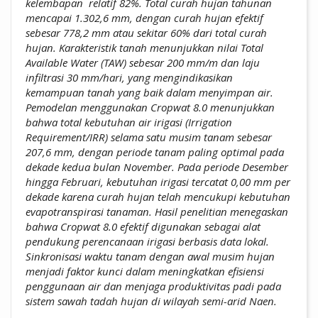
kelembapan relatif 82%. Total curah hujan tahunan
mencapai 1.302,6 mm, dengan curah hujan efektif
sebesar 778,2 mm atau sekitar 60% dari total curah
hujan. Karakteristik tanah menunjukkan nilai Total
Available Water (TAW) sebesar 200 mm/m dan laju
infiltrasi 30 mm/hari, yang mengindikasikan
kemampuan tanah yang baik dalam menyimpan air.
Pemodelan menggunakan Cropwat 8.0 menunjukkan
bahwa total kebutuhan air irigasi (Irrigation
Requirement/IRR) selama satu musim tanam sebesar
207,6 mm, dengan periode tanam paling optimal pada
dekade kedua bulan November. Pada periode Desember
hingga Februari, kebutuhan irigasi tercatat 0,00 mm per
dekade karena curah hujan telah mencukupi kebutuhan
evapotranspirasi tanaman. Hasil penelitian menegaskan
bahwa Cropwat 8.0 efektif digunakan sebagai alat
pendukung perencanaan irigasi berbasis data lokal.
Sinkronisasi waktu tanam dengan awal musim hujan
menjadi faktor kunci dalam meningkatkan efisiensi
penggunaan air dan menjaga produktivitas padi pada
sistem sawah tadah hujan di wilayah semi-arid Naen.