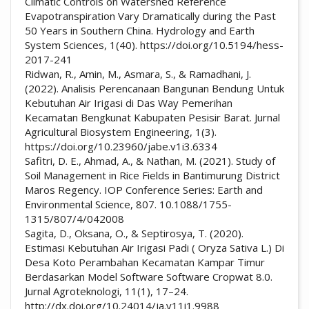
Climatic Controls on Watershed Reference
Evapotranspiration Vary Dramatically during the Past
50 Years in Southern China. Hydrology and Earth
System Sciences, 1(40). https://doi.org/10.5194/hess-
2017-241
Ridwan, R., Amin, M., Asmara, S., & Ramadhani, J.
(2022). Analisis Perencanaan Bangunan Bendung Untuk
Kebutuhan Air Irigasi di Das Way Pemerihan
Kecamatan Bengkunat Kabupaten Pesisir Barat. Jurnal
Agricultural Biosystem Engineering, 1(3).
https://doi.org/10.23960/jabe.v1i3.6334
Safitri, D. E., Ahmad, A., & Nathan, M. (2021). Study of
Soil Management in Rice Fields in Bantimurung District
Maros Regency. IOP Conference Series: Earth and
Environmental Science, 807. 10.1088/1755-
1315/807/4/042008
Sagita, D., Oksana, O., & Septirosya, T. (2020).
Estimasi Kebutuhan Air Irigasi Padi ( Oryza Sativa L.) Di
Desa Koto Perambahan Kecamatan Kampar Timur
Berdasarkan Model Software Software Cropwat 8.0.
Jurnal Agroteknologi, 11(1), 17–24.
http://dx.doi.org/10.24014/ja.v11i1.9988