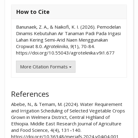
How to Cite
Banunaek, Z. A., & Naikofi, K. I. (2026). Pemodelan
Dinamis Kebutuhan Air Tanaman Padi Pada Irigasi
Lahan Kering Semi-Arid Naen Menggunakan
Cropwat 8.0.
Agroteknika
,
9
(1), 70-84.
https://doi.org/10.55043/agroteknika.v9i1.677
More Citation Formats
References
Abebe, N., & Temam, M. (2024). Water Requirement
and Irrigation Scheduling of Selected Vegetable Crops
Grown in Welmera District, Central Highland of
Ethiopia. Middle East Research Journal of Agriculture
and Food Science, 4(4), 131–140.
https://doi.org/10.36348/merjafs.2024.v04i04.001