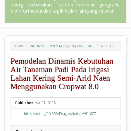
energi terbarukan, sistem informasi geografis,
bioinformatika dan topik kajian lain yang relevan.
HOME
ARCHIVES
VOL 9 NO 1 (2026): MARET 2026
ARTICLES
Pemodelan Dinamis Kebutuhan
Air Tanaman Padi Pada Irigasi
Lahan Kering Semi-Arid Naen
Menggunakan Cropwat 8.0
##plugins.themes.academic_pro.arti
Published
Mar 31, 2026
https://doi.org/10.55043/agroteknika.v9i1.677