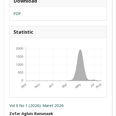
Download
PDF
Statistic
Downloads
Vol 9 No 1 (2026): Maret 2026
##plugins.themes.academic_pro.arti
Zofar Agluis Banunaek