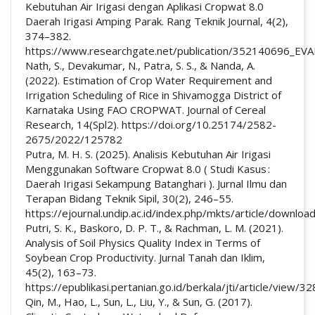
Kebutuhan Air Irigasi dengan Aplikasi Cropwat 8.0
Daerah Irigasi Amping Parak. Rang Teknik Journal, 4(2),
374–382.
https://www.researchgate.net/publication/35214069
Nath, S., Devakumar, N., Patra, S. S., & Nanda, A.
(2022). Estimation of Crop Water Requirement and
Irrigation Scheduling of Rice in Shivamogga District of
Karnataka Using FAO CROPWAT. Journal of Cereal
Research, 14(Spl2). https://doi.org/10.25174/2582-
2675/2022/125782
Putra, M. H. S. (2025). Analisis Kebutuhan Air Irigasi
Menggunakan Software Cropwat 8.0 ( Studi Kasus :
Daerah Irigasi Sekampung Batanghari ). Jurnal Ilmu dan
Terapan Bidang Teknik Sipil, 30(2), 246–55.
https://ejournal.undip.ac.id/index.php/mkts/article/downl
Putri, S. K., Baskoro, D. P. T., & Rachman, L. M. (2021).
Analysis of Soil Physics Quality Index in Terms of
Soybean Crop Productivity. Jurnal Tanah dan Iklim,
45(2), 163–73.
https://epublikasi.pertanian.go.id/berkala/jti/article/view/3
Qin, M., Hao, L., Sun, L., Liu, Y., & Sun, G. (2017).