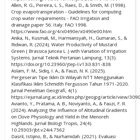
Allen, R. G., Pereira, L. S., Raes, D., & Smith, M. (1998).
Crop evapotranspiration - Guidelines for computing
crop water requirements - FAO Irrigation and
drainage paper 56. Italy. FAO 1998.
https://www.fao.org/4/x0490e/x0490e00.htm
Anika, N., Kusmali, M., Harmiansyah, H., Gumaran, S., &
Ridwan, R. (2024). Water Productivity of Mustard
Green ( Brassica Juncea L .) with Variation of Irrigation
Systems. Jurnal Teknik Pertanian Lampung, 13(3).
https://doi.org/10.23960/jtep-l.v13i3.831-838
Aslam, F. M., Sidiq, I. A., & Fauzi, N. K. (2025).
Pergeseran Tipe Iklim Di Wilayah NTT Menggunakan
Klasifikasi Iklim Schmidth Fergusson Tahun 1971-2020.
Jurnal Penelitian Geografi, 4(1).
https://ejurnal.ung.ac.id/index.php/geojpg/article/view/309
Avianto, Y., Pratama, A. B., Noviyanto, A., & Fauzi, F. R.
(2024). Analyzing the Influence of Altitudinal Gradients
on Clove Physiology and Yield in the Menoreh
Highlands. Jurnal Biologi Tropis, 24(4).
10.29303/jbt.v24i4.7562
Dasril, Istijino, B., & Nurhamidah. (2021). Evaluasi