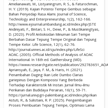
Amelianawati, M., Listyaningrum, R. S., & Faturochman,
H. Y. (2019). Kajian Potensi Tempe Gembus sebagai
Bahan Penyedap Rasa Alami. Journal of Science,
Technology and Enterpreneurship, 1(2), 162-166.
http://www.ejournal.umbandung.ac.id/index.php/JSTE
Andiniyati, F., Bintari, S. H., Dewi, P., & Mustikaningtyas,
D. (2023). Profil Antioksidan Minuman Sari Tempe
Berbahan Dasar Tepung Tempe Original dan Tepung
Tempe Kelor. Life Science, 12(1), 62-76.
http://journal.unnes.ac.id/sju/index.php/LifeSci
AOAC. (2005). Official Methods of Analysis of AOAC
International. In 18th ed. Gaithersburg (MD).
https://www.researchgate.net/publication/292783651_AO
Apriansyah, E., Jaya, F. M., & Haris, H. (2021).
Penambahan Daging Ikan Lele Dumbo Clarias
gariepinus Dengan Komposisi Yang Berbeda
Terhadap Karakteristik Mi Instan. Jurnal Ilmu-ilmu
Perikanan dan Budidaya Perairan, 16(1), 59-71.
https://jurnal.univpgri-palembang.ac.id/index.php/ikan
Astuti, R., & Sulistiani, R. P. (2025). Pengembangan
Proses Pembuatan Tepung Tempe, Optimasi Lama