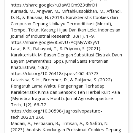
https://share.google/ru3aW3Cm9Z3tihrD1
Kurniadi, M., Angwar, M., Miftahkussolikhah, M., Affandi,
D. R., & Khusnia, N. (2019). Karakteristik Cookies dari
Campuran Tepung Ubikayu Termodifikasi (Mocaf),
Tempe, Telur, Kacang Hijau Dan Ikan Lele. Indonesian
Journal of Industrial Research, 30(1), 1–9.
https://share.google/85svU7ACJMyW8SyVf
Lase, F. S., Rahayuni, T., & Priyono, S. (2021).
Karakteristik Mi Basah Dengan Substitusi Ekstrak Daun
Bayam (Amaranthus. Spp). Jurnal Sains Pertanian
Khatulistiwa, 10(2).
https://doi.org/10.26418/jspe.v10i2.45773
Latarissa, S. H., Breemer, R., & Palijama, S. (2022).
Pengaruh Lama Waktu Pengeringan Terhadap
Karakteristik Kimia dan Sensorik Teh Herbal Kulit Pala
(Myristica fragrans Houtt). Jurnal Agrosilvopasture-
Tech, 1(2), 66-72.
https://doi.org/10.30598/j.agrosilvopasture-
tech.2022.1.2.66
Madani, A., Fertiasari, R., Tritisari, A., & Safitri, N.
(2023). Analisis Kandungan Proksimat Cookies Tepung