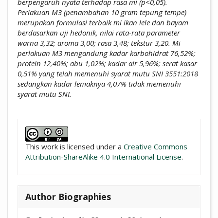
berpengaruh nyata terhadap rasa mi (p<0,05).
Perlakuan M3 (penambahan 10 gram tepung tempe)
merupakan formulasi terbaik mi ikan lele dan bayam
berdasarkan uji hedonik, nilai rata-rata parameter
warna 3,32; aroma 3,00; rasa 3,48; tekstur 3,20. Mi
perlakuan M3 mengandung kadar karbohidrat 76,52%;
protein 12,40%; abu 1,02%; kadar air 5,96%; serat kasar
0,51% yang telah memenuhi syarat mutu SNI 3551:2018
sedangkan kadar lemaknya 4,07% tidak memenuhi
syarat mutu SNI.
##plugins.themes.academic_pro.artic
This work is licensed under a
Creative Commons
Attribution-ShareAlike 4.0 International License
.
Author Biographies