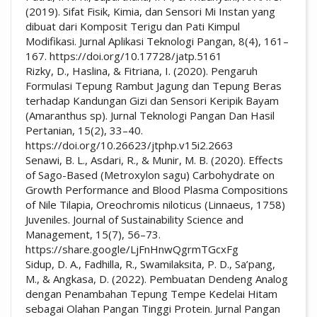
(2019). Sifat Fisik, Kimia, dan Sensori Mi Instan yang
dibuat dari Komposit Terigu dan Pati Kimpul
Modifikasi. Jurnal Aplikasi Teknologi Pangan, 8(4), 161–
167. https://doi.org/10.17728/jatp.5161
Rizky, D., Haslina, & Fitriana, I. (2020). Pengaruh
Formulasi Tepung Rambut Jagung dan Tepung Beras
terhadap Kandungan Gizi dan Sensori Keripik Bayam
(Amaranthus sp). Jurnal Teknologi Pangan Dan Hasil
Pertanian, 15(2), 33–40.
https://doi.org/10.26623/jtphp.v15i2.2663
Senawi, B. L., Asdari, R., & Munir, M. B. (2020). Effects
of Sago-Based (Metroxylon sagu) Carbohydrate on
Growth Performance and Blood Plasma Compositions
of Nile Tilapia, Oreochromis niloticus (Linnaeus, 1758)
Juveniles. Journal of Sustainability Science and
Management, 15(7), 56–73.
https://share.google/LjFnHnwQgrmTGcxFg
Sidup, D. A., Fadhilla, R., Swamilaksita, P. D., Sa’pang,
M., & Angkasa, D. (2022). Pembuatan Dendeng Analog
dengan Penambahan Tepung Tempe Kedelai Hitam
sebagai Olahan Pangan Tinggi Protein. Jurnal Pangan