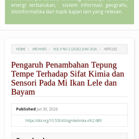
energi terbarukan, sistem informasi geografis,
bioinformatika dan topik kajian lain yang relevan.
HOME
ARCHIVES
VOL 9 NO 2 (2026): JUNI 2026
ARTICLES
Pengaruh Penambahan Tepung
Tempe Terhadap Sifat Kimia dan
Sensori Pada Mi Ikan Lele dan
Bayam
##plugins.themes.academic_pro.arti
Published
Jun 30, 2026
https://doi.org/10.55043/agroteknika.v9i2.689