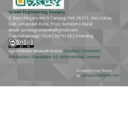
Green Engineering Society
Jl. Raya Negara Km.9 Tanjung Pati 26271, Kec.Harau,
Kab. Limapuluh Kota, Prov. Sumatera Barat
email: jurnalagroteknika@gmail.com
Telp/Whatsapp: +628126751932 (Hendra)
Agroteknika dibawah lisensi
Creative Commons
Attribution-ShareAlike 4.0 International License
.
Academic Free Theme
by
openjournaltheme.com