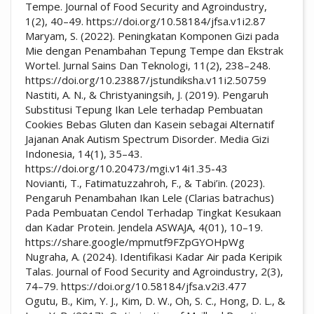
Tempe. Journal of Food Security and Agroindustry,
1(2), 40–49. https://doi.org/10.58184/jfsa.v1i2.87
Maryam, S. (2022). Peningkatan Komponen Gizi pada
Mie dengan Penambahan Tepung Tempe dan Ekstrak
Wortel. Jurnal Sains Dan Teknologi, 11(2), 238–248.
https://doi.org/10.23887/jstundiksha.v11i2.50759
Nastiti, A. N., & Christyaningsih, J. (2019). Pengaruh
Substitusi Tepung Ikan Lele terhadap Pembuatan
Cookies Bebas Gluten dan Kasein sebagai Alternatif
Jajanan Anak Autism Spectrum Disorder. Media Gizi
Indonesia, 14(1), 35–43.
https://doi.org/10.20473/mgi.v14i1.35-43
Novianti, T., Fatimatuzzahroh, F., & Tabi’in. (2023).
Pengaruh Penambahan Ikan Lele (Clarias batrachus)
Pada Pembuatan Cendol Terhadap Tingkat Kesukaan
dan Kadar Protein. Jendela ASWAJA, 4(01), 10–19.
https://share.google/mpmutf9FZpGYOHpWg
Nugraha, A. (2024). Identifikasi Kadar Air pada Keripik
Talas. Journal of Food Security and Agroindustry, 2(3),
74–79. https://doi.org/10.58184/jfsa.v2i3.477
Ogutu, B., Kim, Y. J., Kim, D. W., Oh, S. C., Hong, D. L., &