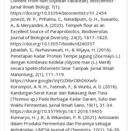
Content From Non Soybean Fabaceae). Bioscientist :
Jurnal Ilmiah Biologi, 7(1).
https://doi.org/10.33394/bioscientist.v7i1.2454
Jonesti, W. P., Prihatna, C., Natadiputri, G. H., Suwanto,
A., & Meryandini, A. (2023). Tempeh flour as an
Excellent Source of Paraprobiotics. Biodiversitas
Journal of Biological Diversity, 24(3), 1817–1823.
https://doi.org/10.13057/biodiv/d240357
Jubaidah, S., Nurhasnawati, H., & Wijaya, H. (2016).
Penetapan Kadar Protein Tempe Jagung (Zea mays L.)
dengan Kombinasi Kedelai (Glycine max (L.) Merill)
secara Spektrofotometri Sinar Tampak. Jurnal Ilmiah
Manuntung, 2(1), 111–119.
https://share.google/VqYzZXbrC8hD6Xwfv
Korompot, A. R. H., Fatimah, F., & Wuntu, A. D. (2018).
Kandungan Serat Kasar dari Bakasang Ikan Tuna
(Thunnus sp.) Pada Berbagai Kadar Garam, Suhu dan
Waktu Fermentasi. Jurnal Ilmiah Sains, 18(1), 31-34.
https://doi.org/10.35799/jis.18.1.2018.19455
Kunnaryo, H. J. B., & Wikandari, P. R. (2021). Antosianin
dalam Produksi Fermentasi dan Perannya sebagai
Antioksidan. UNESA Journal of Chemistry, 10(1), 24–36.