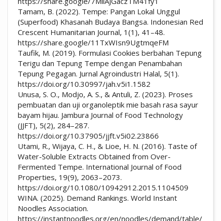
https://share.google/7MiiAJGaczTM41fy1
Tamam, B. (2022). Tempe: Pangan Lokal Unggul
(Superfood) Khasanah Budaya Bangsa. Indonesian Red
Crescent Humanitarian Journal, 1(1), 41–48.
https://share.google/11TxWIsn9UgtmqeFM
Taufik, M. (2019). Formulasi Cookies berbahan Tepung
Terigu dan Tepung Tempe dengan Penambahan
Tepung Pegagan. Jurnal Agroindustri Halal, 5(1).
https://doi.org/10.30997/jah.v5i1.1582
Unusa, S. O., Modjo, A. S., & Antuli, Z. (2023). Proses
pembuatan dan uji organoleptik mie basah rasa sayur
bayam hijau. Jambura Journal of Food Technology
(JJFT), 5(2), 284–287.
https://doi.org/10.37905/jjft.v5i02.23866
Utami, R., Wijaya, C. H., & Lioe, H. N. (2016). Taste of
Water-Soluble Extracts Obtained from Over-
Fermented Tempe. International Journal of Food
Properties, 19(9), 2063–2073.
https://doi.org/10.1080/10942912.2015.1104509
WINA. (2025). Demand Rankings. World Instant
Noodles Association.
https://instantnoodles.org/en/noodles/demand/table/