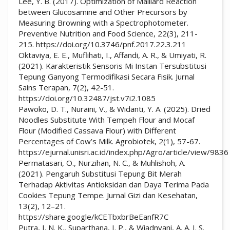
Lee, Y. B. (2017). Optimization of Maillard Reaction
between Glucosamine and Other Precursors by
Measuring Browning with a Spectrophotometer.
Preventive Nutrition and Food Science, 22(3), 211-
215. https://doi.org/10.3746/pnf.2017.22.3.211
Oktaviya, E. E., Muflihati, I., Affandi, A. R., & Umiyati, R.
(2021). Karakteristik Sensoris Mi Instan Tersubstitusi
Tepung Ganyong Termodifikasi Secara Fisik. Jurnal
Sains Terapan, 7(2), 42-51.
https://doi.org/10.32487/jst.v7i2.1085
Pawoko, D. T., Nuraini, V., & Widanti, Y. A. (2025). Dried
Noodles Substitute With Tempeh Flour and Mocaf
Flour (Modified Cassava Flour) with Different
Percentages of Cow’s Milk. Agrobiotek, 2(1), 57-67.
https://ejurnal.unisri.ac.id/index.php/Agro/article/view/9836
Permatasari, O., Nurzihan, N. C., & Muhlishoh, A.
(2021). Pengaruh Substitusi Tepung Bit Merah
Terhadap Aktivitas Antioksidan dan Daya Terima Pada
Cookies Tepung Tempe. Jurnal Gizi dan Kesehatan,
13(2), 12–21.
https://share.google/kCETbxbrBeEanfR7C
Putra, I. N. K., Suparthana, I. P., & Wiadnyani, A. A. I. S.