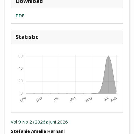
Download
PDF
Statistic
Downloads
Vol 9 No 2 (2026): Juni 2026
##plugins.themes.academic_pro.arti
Stefanie Amelia Harnani