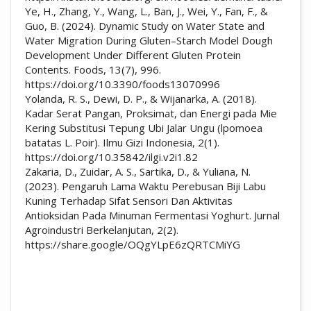
Ye, H., Zhang, Y., Wang, L., Ban, J., Wei, Y., Fan, F., &
Guo, B. (2024). Dynamic Study on Water State and
Water Migration During Gluten–Starch Model Dough
Development Under Different Gluten Protein
Contents. Foods, 13(7), 996.
https://doi.org/10.3390/foods13070996
Yolanda, R. S., Dewi, D. P., & Wijanarka, A. (2018).
Kadar Serat Pangan, Proksimat, dan Energi pada Mie
Kering Substitusi Tepung Ubi Jalar Ungu (lpomoea
batatas L. Poir). Ilmu Gizi Indonesia, 2(1).
https://doi.org/10.35842/ilgi.v2i1.82
Zakaria, D., Zuidar, A. S., Sartika, D., & Yuliana, N.
(2023). Pengaruh Lama Waktu Perebusan Biji Labu
Kuning Terhadap Sifat Sensori Dan Aktivitas
Antioksidan Pada Minuman Fermentasi Yoghurt. Jurnal
Agroindustri Berkelanjutan, 2(2).
https://share.google/OQgYLpE6zQRTCMiYG