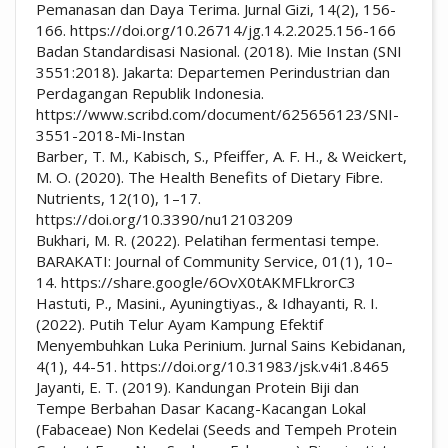
Pemanasan dan Daya Terima. Jurnal Gizi, 14(2), 156-
166. https://doi.org/10.26714/jg.14.2.2025.156-166
Badan Standardisasi Nasional. (2018). Mie Instan (SNI
3551:2018). Jakarta: Departemen Perindustrian dan
Perdagangan Republik Indonesia.
https://www.scribd.com/document/625656123/SNI-
3551-2018-Mi-Instan
Barber, T. M., Kabisch, S., Pfeiffer, A. F. H., & Weickert,
M. O. (2020). The Health Benefits of Dietary Fibre.
Nutrients, 12(10), 1–17.
https://doi.org/10.3390/nu12103209
Bukhari, M. R. (2022). Pelatihan fermentasi tempe.
BARAKATI: Journal of Community Service, 01(1), 10–
14. https://share.google/6OvX0tAKMFLkrorC3
Hastuti, P., Masini., Ayuningtiyas., & Idhayanti, R. I.
(2022). Putih Telur Ayam Kampung Efektif
Menyembuhkan Luka Perinium. Jurnal Sains Kebidanan,
4(1), 44-51. https://doi.org/10.31983/jsk.v4i1.8465
Jayanti, E. T. (2019). Kandungan Protein Biji dan
Tempe Berbahan Dasar Kacang-Kacangan Lokal
(Fabaceae) Non Kedelai (Seeds and Tempeh Protein