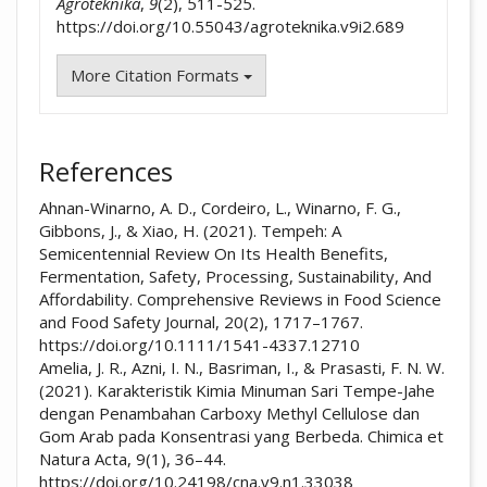
Agroteknika
,
9
(2), 511-525.
https://doi.org/10.55043/agroteknika.v9i2.689
More Citation Formats
References
Ahnan-Winarno, A. D., Cordeiro, L., Winarno, F. G.,
Gibbons, J., & Xiao, H. (2021). Tempeh: A
Semicentennial Review On Its Health Benefits,
Fermentation, Safety, Processing, Sustainability, And
Affordability. Comprehensive Reviews in Food Science
and Food Safety Journal, 20(2), 1717–1767.
https://doi.org/10.1111/1541-4337.12710
Amelia, J. R., Azni, I. N., Basriman, I., & Prasasti, F. N. W.
(2021). Karakteristik Kimia Minuman Sari Tempe-Jahe
dengan Penambahan Carboxy Methyl Cellulose dan
Gom Arab pada Konsentrasi yang Berbeda. Chimica et
Natura Acta, 9(1), 36–44.
https://doi.org/10.24198/cna.v9.n1.33038