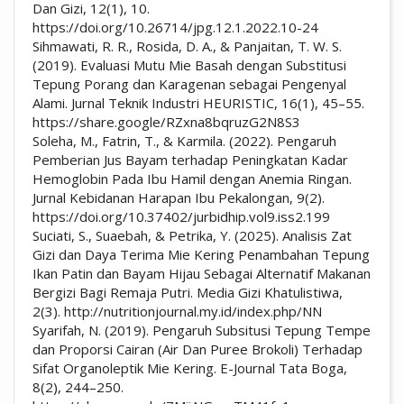
Dan Gizi, 12(1), 10.
https://doi.org/10.26714/jpg.12.1.2022.10-24
Sihmawati, R. R., Rosida, D. A., & Panjaitan, T. W. S.
(2019). Evaluasi Mutu Mie Basah dengan Substitusi
Tepung Porang dan Karagenan sebagai Pengenyal
Alami. Jurnal Teknik Industri HEURISTIC, 16(1), 45–55.
https://share.google/RZxna8bqruzG2N8S3
Soleha, M., Fatrin, T., & Karmila. (2022). Pengaruh
Pemberian Jus Bayam terhadap Peningkatan Kadar
Hemoglobin Pada Ibu Hamil dengan Anemia Ringan.
Jurnal Kebidanan Harapan Ibu Pekalongan, 9(2).
https://doi.org/10.37402/jurbidhip.vol9.iss2.199
Suciati, S., Suaebah, & Petrika, Y. (2025). Analisis Zat
Gizi dan Daya Terima Mie Kering Penambahan Tepung
Ikan Patin dan Bayam Hijau Sebagai Alternatif Makanan
Bergizi Bagi Remaja Putri. Media Gizi Khatulistiwa,
2(3). http://nutritionjournal.my.id/index.php/NN
Syarifah, N. (2019). Pengaruh Subsitusi Tepung Tempe
dan Proporsi Cairan (Air Dan Puree Brokoli) Terhadap
Sifat Organoleptik Mie Kering. E-Journal Tata Boga,
8(2), 244–250.